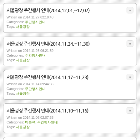
서울광장 주간행사 안내(2014.12.01.~12.07)
Written on
2014.11.27
02:18:43
Categories:
주간행사안내
Tags:
서울광장
서울광장 주간행사 안내(2014.11.24.~11.30)
Written on
2014.11.26
06:21:59
Categories:
주간행사안내
Tags:
서울광장
서울광장 주간행사 안내(2014.11.17~11.23)
Written on
2014.11.14
09:44:36
Categories:
주간행사안내
Tags:
서울광장
서울광장 주간행사 안내(2014.11.10~11.16)
Written on
2014.11.06
02:07:33
Categories:
미분류
,
주간행사안내
Tags:
서울광장