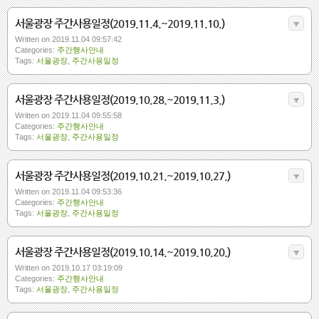
서울광장 주간사용일정(2019.11.4.~2019.11.10.)
Written on
2019.11.04
09:57:42
Categories:
주간행사안내
Tags:
서울광장
,
주간사용일정
서울광장 주간사용일정(2019.10.28.~2019.11.3.)
Written on
2019.11.04
09:55:58
Categories:
주간행사안내
Tags:
서울광장
,
주간사용일정
서울광장 주간사용일정(2019.10.21.~2019.10.27.)
Written on
2019.11.04
09:53:36
Categories:
주간행사안내
Tags:
서울광장
,
주간사용일정
서울광장 주간사용일정(2019.10.14.~2019.10.20.)
Written on
2019.10.17
03:19:09
Categories:
주간행사안내
Tags:
서울광장
,
주간사용일정